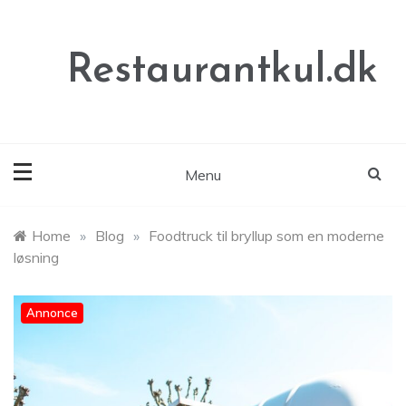
Skip
to
content
Restaurantkul.dk
Menu
Home
»
Blog
»
Foodtruck til bryllup som en moderne
løsning
Annonce