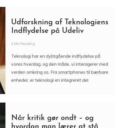
Der er noget særligt ved at tage ud og spise i
Odder og omegn. Her møder man en rolig
atmosfære, hvor maden, omgivelserne og
C
stemningen
Udforskning af Teknologiens
Indflydelse på Udeliv
2 Min Reading
Teknologi har en dybtgående indflydelse på
vores hverdag, og den måde, vi interagerer med
verden omkring os. Fra smartphones til bærbare
enheder, er teknologi en integreret del