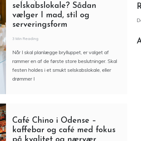
årtier
Bryllup i telt eller
selskabslokale? Sådan
vælger I mad, stil og
D
serveringsform
3 Min Reading
A
Når I skal planlægge brylluppet, er valget af
rammer en af de første store beslutninger. Skal
festen holdes i et smukt selskabslokale, eller
drømmer I