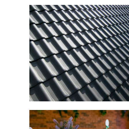
Hvepse på terrassen: Sådan
undgår du dem ved grill og
udendørs spisning