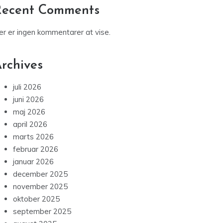
et selskab?
Mundtørhed og smagsoplevelsen — hvorfor
tørt mundmiljø ændrer, hvad du smager
Sådan gør det rigtige udstyr dine cykelture til
bedre oplevelser
Recent Comments
er er ingen kommentarer at vise.
rchives
juli 2026
juni 2026
maj 2026
april 2026
marts 2026