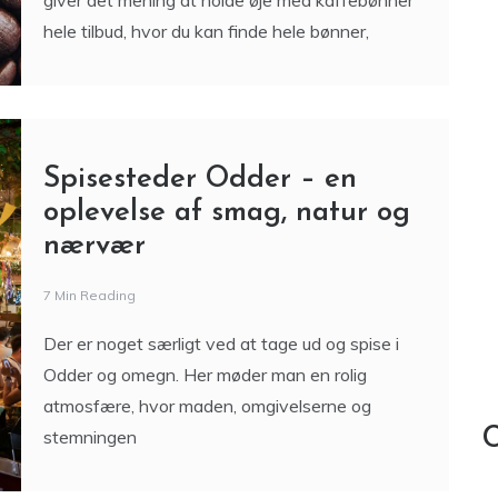
at jagte kaffebønner hele
tilbud i hverdagen
6 Min Reading
Når du går efter den gode kop kaffe derhjemme,
giver det mening at holde øje med kaffebønner
hele tilbud, hvor du kan finde hele bønner,
Spisesteder Odder – en
oplevelse af smag, natur og
nærvær
7 Min Reading