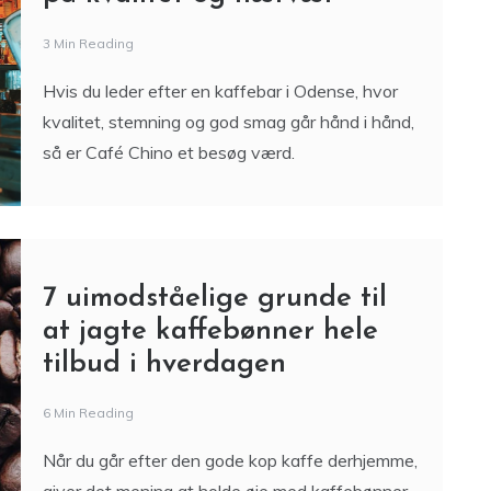
Café Chino i Odense –
kaffebar og café med fokus
på kvalitet og nærvær
3 Min Reading
Hvis du leder efter en kaffebar i Odense, hvor
kvalitet, stemning og god smag går hånd i hånd,
så er Café Chino et besøg værd.
7 uimodståelige grunde til