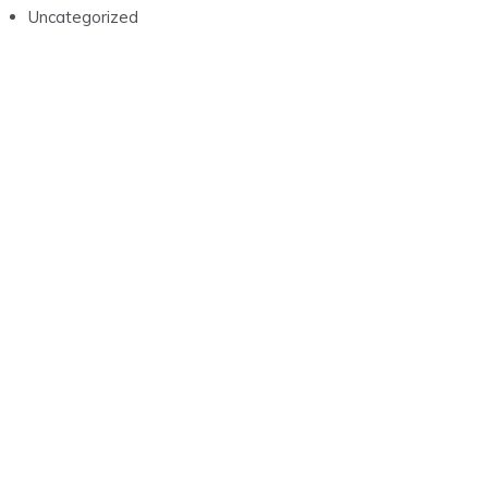
februar 2023
januar 2023
ategories
Blog
Uncategorized