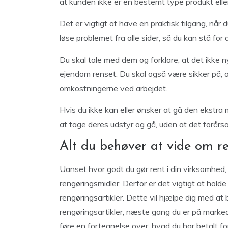
at kunden ikke er en bestemt type produkt eller
Det er vigtigt at have en praktisk tilgang, når du
løse problemet fra alle sider, så du kan stå for 
Du skal tale med dem og forklare, at det ikke n
ejendom renset. Du skal også være sikker på, a
omkostningerne ved arbejdet.
Hvis du ikke kan eller ønsker at gå den ekstra m
at tage deres udstyr og gå, uden at det forår
Alt du behøver at vide om r
Uanset hvor godt du gør rent i din virksomhed, b
rengøringsmidler. Derfor er det vigtigt at hold
rengøringsartikler. Dette vil hjælpe dig med a
rengøringsartikler, næste gang du er på markede
føre en fortegnelse over, hvad du har betalt for