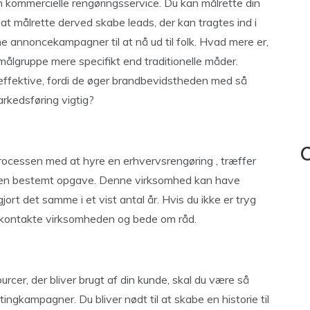
n kommercielle rengøringsservice. Du kan målrette din
t målrette derved skabe leads, der kan tragtes ind i
ne annoncekampagner til at nå ud til folk. Hvad mere er,
målgruppe mere specifikt end traditionelle måder.
fektive, fordi de øger brandbevidstheden med så
rkedsføring vigtig?
C
rocessen med at hyre en erhvervsrengøring , træffer
il en bestemt opgave. Denne virksomhed kan have
 gjort det samme i et vist antal år. Hvis du ikke er tryg
u kontakte virksomheden og bede om råd.
sourcer, der bliver brugt af din kunde, skal du være så
ingkampagner. Du bliver nødt til at skabe en historie til