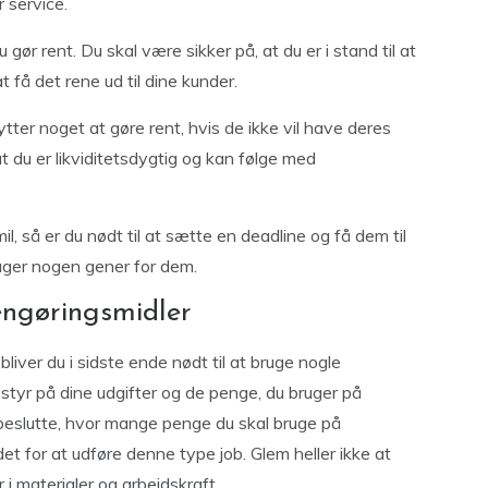
 service.
 gør rent. Du skal være sikker på, at du er i stand til at
at få det rene ud til dine kunder.
ytter noget at gøre rent, hvis de ikke vil have deres
t du er likviditetsdygtig og kan følge med
il, så er du nødt til at sætte en deadline og få dem til
sager nogen gener for dem.
engøringsmidler
liver du i sidste ende nødt til at bruge nogle
e styr på dine udgifter og de penge, du bruger på
t beslutte, hvor mange penge du skal bruge på
t for at udføre denne type job. Glem heller ikke at
 i materialer og arbejdskraft.