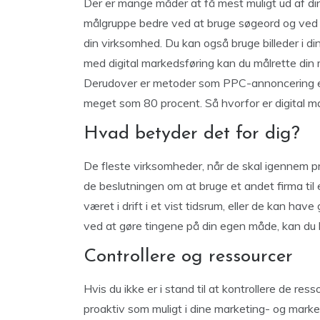
Der er mange måder at få mest muligt ud af di
målgruppe bedre ved at bruge søgeord og ved a
din virksomhed. Du kan også bruge billeder i di
med digital markedsføring kan du målrette din 
Derudover er metoder som PPC-annoncering ef
meget som 80 procent. Så hvorfor er digital ma
Hvad betyder det for dig?
De fleste virksomheder, når de skal igennem p
de beslutningen om at bruge et andet firma t
været i drift i et vist tidsrum, eller de kan have
ved at gøre tingene på din egen måde, kan d
Controllere og ressourcer
Hvis du ikke er i stand til at kontrollere de res
proaktiv som muligt i dine marketing- og market